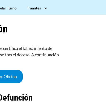
elar Turno
Tramites
ón
 certifica el fallecimiento de
rse tras el deceso. A continuación
r Oficina
 Defunción