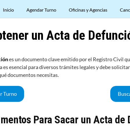
Inicio
Agendar Turno
Oficinas y Agencias
Canc
btener un Acta de Defunci
ción
es un documento clave emitido por el Registro Civil que
 es esencial para diversos trámites legales y debe solicita
qué documentos necesitas.
r Turno
Busca
umentos Para Sacar un Acta de