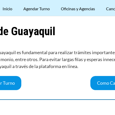
Inicio
Agendar Turno
Oficinas y Agencias
Canc
 de Guayaquil
 Guayaquil es fundamental para realizar trámites important
monio, entre otros. Para evitar largas filas y esperas innec
yaquil a través de la plataforma en línea.
r Turno
Como Ca