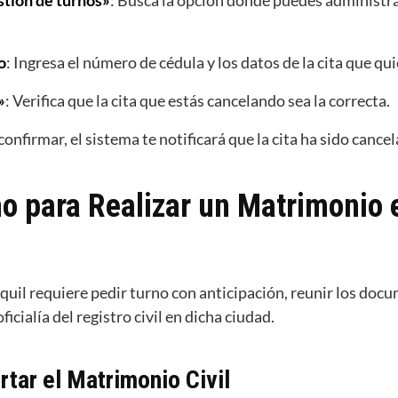
stión de turnos»
: Busca la opción donde puedes administra
o
: Ingresa el número de cédula y los datos de la cita que qui
»
: Verifica que la cita que estás cancelando sea la correcta.
 confirmar, el sistema te notificará que la cita ha sido cance
 para Realizar un Matrimonio en
uil requiere pedir turno con anticipación, reunir los docu
icialía del registro civil en dicha ciudad.
tar el Matrimonio Civil